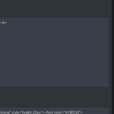
></p>
ard.png" style="height:20px;"><font color="#C8FE2E">