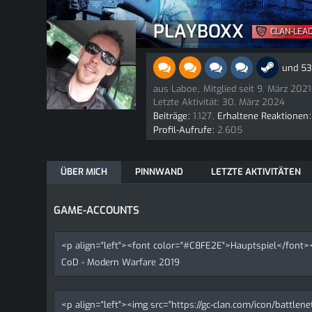
PLAYBOXX
CLAN-LEA
und 53
aus Laboe
Mitglied seit 9. März 2021
Letzte Aktivität:
30. März 2024
Beiträge
1.127
Erhaltene Reaktionen
Profil-Aufrufe
2.605
ÜBER MICH
PINNWAND
LETZTE AKTIVITÄTEN
GAME-ACCOUNTS
<p align="left"><font color="#C8FE2E">Hauptspiel</font>
CoD - Modern Warfare 2019
<p align="left"><img src="https://gc-clan.com/icon/battlen