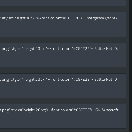
ng" style="height:18px;"><font color="#C8FE2E"> Emergency</font>
et.png" style="height:20px;"><font color="#C8FE2E"> Battle-Net ID:
et.png" style="height:20px;"><font color="#C8FE2E"> Battle-Net ID
ft.png" style="height:20px;"><font color="#C8FE2E"> IGN Minecraft: