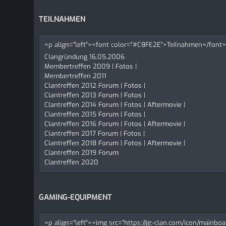
TEILNAHMEN
<p align="left"><font color="#C8FE2E">Teilnahmen</font
Clangründung 16.05.2006
Membertreffen 2009 |
Fotos
|
Membertreffen 2011
Clantreffen 2012
Forum
|
Fotos
|
Clantreffen 2013
Forum
|
Fotos
|
Clantreffen 2014
Forum
|
Fotos
|
Aftermovie
|
Clantreffen 2015
Forum
|
Fotos
|
Clantreffen 2016
Forum
|
Fotos
|
Aftermovie
|
Clantreffen 2017
Forum
|
Fotos
|
Clantreffen 2018
Forum
|
Fotos
|
Aftermovie
|
Clantreffen 2019
Forum
Clantreffen 2020
GAMING-EQUIPMENT
<p align="left"><img src="https://gc-clan.com/icon/mainbo