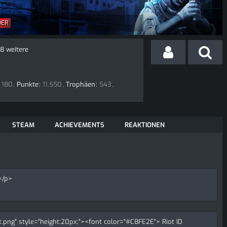
DER
8 weitere
180
Punkte
11.550
Trophäen
543
STEAM
ACHIEVEMENTS
REAKTIONEN
</p>
et.png" style="height:20px;"><font color="#C8FE2E"> Riot ID