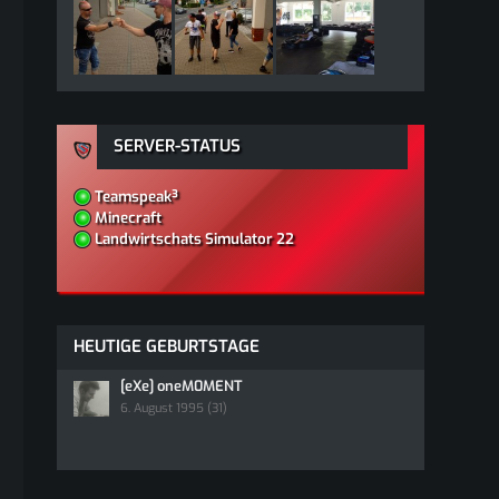
SERVER-STATUS
Teamspeak³
Minecraft
Landwirtschats Simulator 22
HEUTIGE GEBURTSTAGE
[eXe] oneM0MENT
6. August 1995 (31)