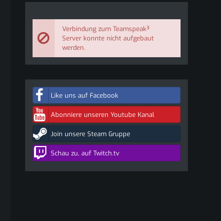
Verbindung zum Teamspeak³
Server konnte nicht aufgebaut
werden.
Like uns auf Facebook
Abonniere unseren Youtube Kanal
Join unsere Steam Gruppe
Schau zu, auf Twitch.tv