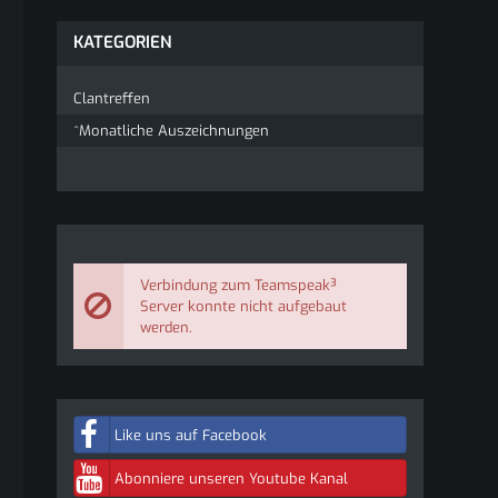
KATEGORIEN
Clantreffen
^Monatliche Auszeichnungen
Verbindung zum Teamspeak³
Server konnte nicht aufgebaut
werden.
Like uns auf Facebook
Abonniere unseren Youtube Kanal