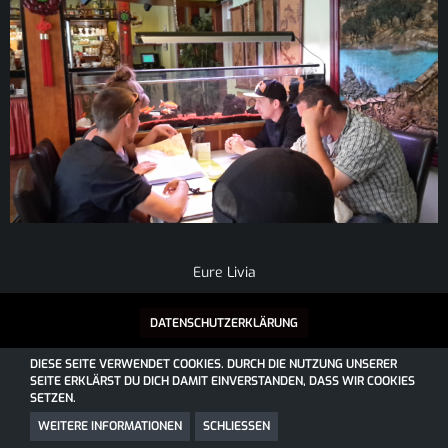
Eure
Livia
DATENSCHUTZERKLÄRUNG
DIESE SEITE VERWENDET COOKIES. DURCH DIE NUTZUNG UNSERER
SEITE ERKLÄRST DU DICH DAMIT EINVERSTANDEN, DASS WIR COOKIES
SOCIALBOX, ENTWICKELT VON WEBEXPANDED
SETZEN.
COMMUNITY-SOFTWARE:
WOLTLAB SUITE™
COMMUNITY-DESIGN:
COMMUNITY
VON
SK-DESIGNZ.DE
WEITERE INFORMATIONEN
SCHLIESSEN