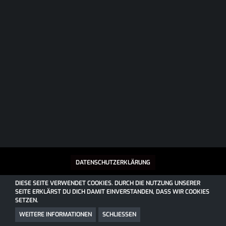
DATENSCHUTZERKLÄRUNG
DIESE SEITE VERWENDET COOKIES. DURCH DIE NUTZUNG UNSERER
SEITE ERKLÄRST DU DICH DAMIT EINVERSTANDEN, DASS WIR COOKIES
SOCIALBOX, ENTWICKELT VON WEBEXPANDED
SETZEN.
COMMUNITY-SOFTWARE:
WOLTLAB SUITE™
COMMUNITY-DESIGN:
COMMUNITY
VON
SK-DESIGNZ.DE
WEITERE INFORMATIONEN
SCHLIESSEN