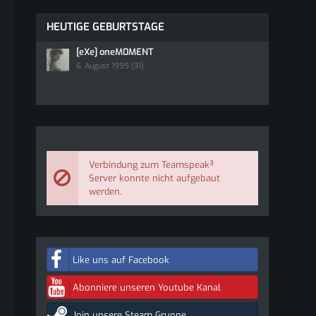
HEUTIGE GEBURTSTAGE
[eXe] oneM0MENT
6. August 1995 (31)
Verbindung zum Teamspeak³
Server konnte nicht aufgebaut
werden.
Like uns auf Facebook
Abonniere unseren Youtube Kanal
Join unsere Steam Gruppe