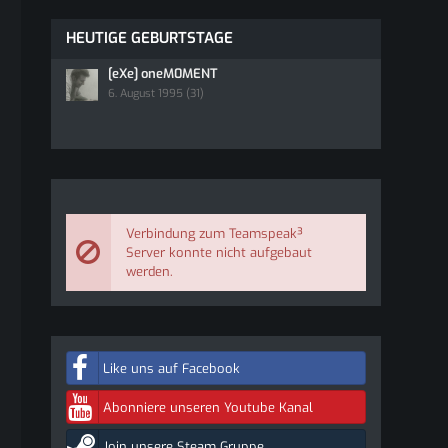
HEUTIGE GEBURTSTAGE
[eXe] oneM0MENT
6. August 1995 (31)
Verbindung zum Teamspeak³
Server konnte nicht aufgebaut
werden.
Like uns auf Facebook
Abonniere unseren Youtube Kanal
Join unsere Steam Gruppe