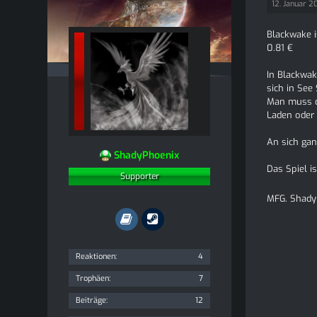
12. Januar 2
Blackwake i
0.81 €
In Blackwak
sich in See
Man muss da
Laden oder 
An sich gan
ShadyPhoenix
Das Spiel i
Supporter
MFG. Shady
Reaktionen
4
Trophäen
7
Beiträge
12