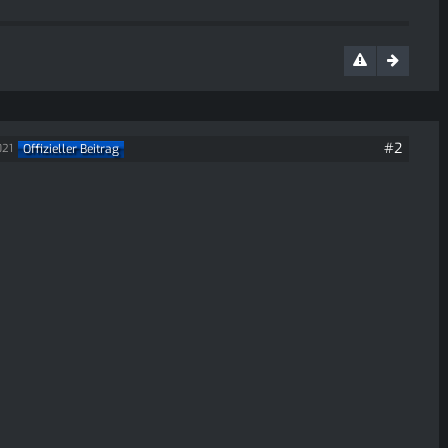
#2
Offizieller Beitrag
021