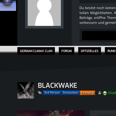
Du besitzt noch keinen
tollen Möglichkeiten. 
Beiträge, eröffne Theme
verbessern und gemein
GERMAN CLIMAX CLAN
FORUM
OFFIZIELLES
RUND
BLACKWAKE
Shad
3rd Person
Simulation
Einmalig