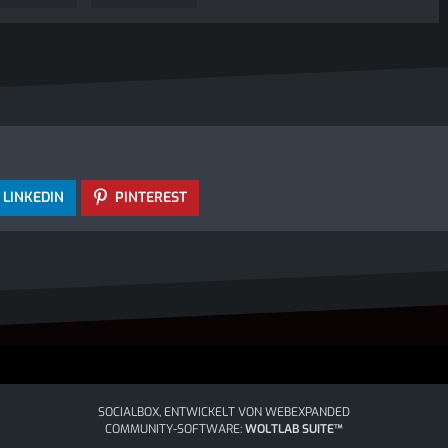
LINKEDIN
PINTEREST
SOCIALBOX, ENTWICKELT VON WEBEXPANDED
COMMUNITY-SOFTWARE:
WOLTLAB SUITE™
COMMUNITY-DESIGN:
COMMUNITY
VON
SK-DESIGNZ.DE