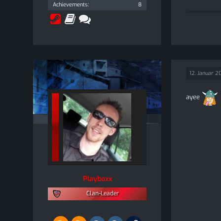
Achievements
8
12. Januar 2
ayee
Playboxx
Clan-Leader