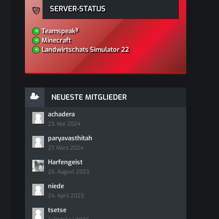
SERVER-STATUS
Teamspeak³
Minecraft
Landwirtschats Simulator 22
NEUESTE MITGLIEDER
achadera
23. Mai 2024
paryavasthitah
27. März 2024
Harfengeist
26. August 2023
niede
24. April 2023
tsetse