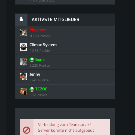
4. Oktober 2022
AKTIVSTE MITGLIEDER
Playboxx
11.550 Punkte
Climax System
4.055 Punkte
Gone'
3.220 Punkte
Jenny
1.349 Punkte
TCZOE
692 Punkte
Verbindung zum Teamspeak³
Server konnte nicht aufgebaut