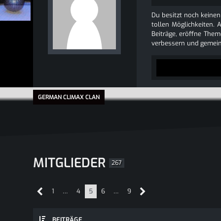
Du besitzt noch keinen
tollen Möglichkeiten. 
Beiträge, eröffne Theme
verbessern und gemein
GERMAN CLIMAX CLAN
MITGLIEDER
267
1
…
4
5
6
…
9
BEITRÄGE