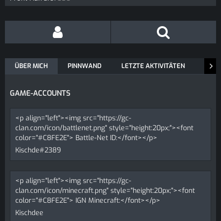
ÜBER MICH
PINNWAND
LETZTE AKTIVITÄTEN
REAK
GAME-ACCOUNTS
<p align="left"><img src="https://gc-
clan.com/icon/battlenet.png" style="height:20px;"><font
color="#C8FE2E"> Battle-Net ID:</font></p>
Kischde#2389
<p align="left"><img src="https://gc-
clan.com/icon/minecraft.png" style="height:20px;"><font
color="#C8FE2E"> IGN Minecraft:</font></p>
Kischdee