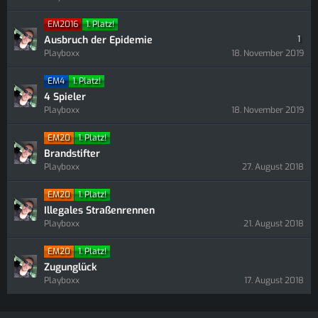
EM2016
1. Platz!
Ausbruch der Epidemie
1
Playboxx
18. November 2019
EM4
1. Platz!
4 Spieler
Playboxx
18. November 2019
EM20
1. Platz!
Brandstifter
Playboxx
27. August 2018
EM20
1. Platz!
Illegales Straßenrennen
Playboxx
21. August 2018
EM20
1. Platz!
Zugunglück
Playboxx
17. August 2018