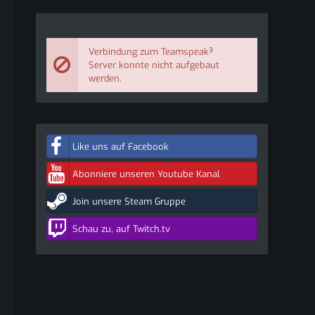
Verbindung zum Teamspeak³
Server konnte nicht aufgebaut
werden.
Like uns auf Facebook
Abonniere unseren Youtube Kanal
Join unsere Steam Gruppe
Schau zu, auf Twitch.tv