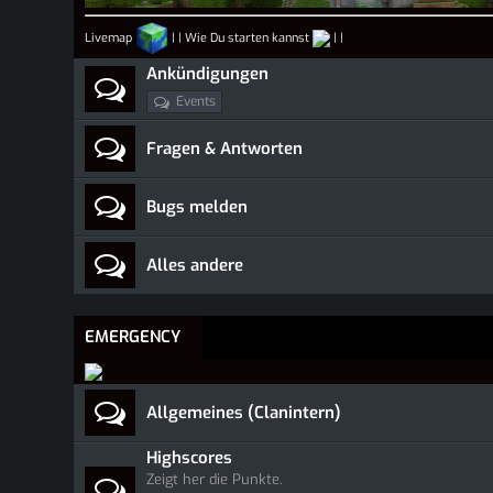
Livemap
|
|
Wie Du starten kannst
|
|
Ankündigungen
Events
Fragen & Antworten
Bugs melden
Alles andere
EMERGENCY
Allgemeines (Clanintern)
Highscores
Zeigt her die Punkte.