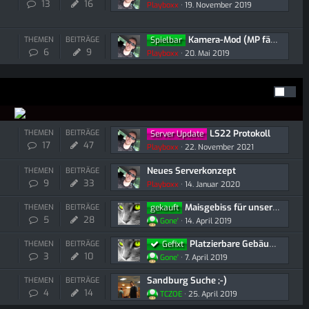
13
16
Playboxx
19. November 2019
Kamera-Mod (MP fähig)
THEMEN
BEITRÄGE
Spielbar
6
9
Playboxx
20. Mai 2019
LS22 Protokoll
THEMEN
BEITRÄGE
Server Update
17
47
Playboxx
22. November 2021
Neues Serverkonzept
THEMEN
BEITRÄGE
9
33
Playboxx
14. Januar 2020
Maisgebiss für unseren Drescher
THEMEN
BEITRÄGE
gekauft
5
28
Gone'
14. April 2019
Platzierbare Gebäude/Objekte
THEMEN
BEITRÄGE
Gefixt
3
10
Gone'
7. April 2019
Sandburg Suche ;-)
THEMEN
BEITRÄGE
4
14
TCZOE
25. April 2019