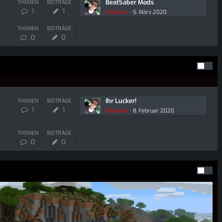
BeatSaber Mods
THEMEN
BEITRÄGE
1
1
Playboxx
5. März 2020
THEMEN
BEITRÄGE
0
0
Ihr Lucker!
THEMEN
BEITRÄGE
1
1
Playboxx
8. Februar 2020
THEMEN
BEITRÄGE
0
0