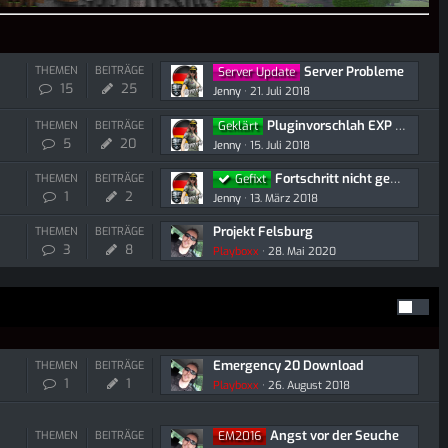
Server Probleme
THEMEN
BEITRÄGE
Server Update
15
25
Jenny
21. Juli 2018
Pluginvorschlah EXP bank
THEMEN
BEITRÄGE
Geklärt
5
20
Jenny
15. Juli 2018
Fortschritt nicht gespeichert worden (MC Server)
THEMEN
BEITRÄGE
Gefixt
1
2
Jenny
13. März 2018
Projekt Felsburg
THEMEN
BEITRÄGE
3
8
Playboxx
28. Mai 2020
Emergency 20 Download
THEMEN
BEITRÄGE
1
1
Playboxx
26. August 2018
Angst vor der Seuche
THEMEN
BEITRÄGE
EM2016