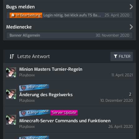
Bugs melden
25. April 2020
In Bearbeitung
Login nötig, bei klick aufs TS Banner
Medienecke
30. November 2020
Banner Allgemein
Letzte Antwort
FILTER
Minion Masters Turnier-Regeln
Playboxx
11. April 2021
Information
Änderung des Regelwerks
2
Playboxx
10. Dezember 2020
Clanprojekte
Server Update
Minecraft-Server Commands und Funktionen
Playboxx
26. April 2020
Information