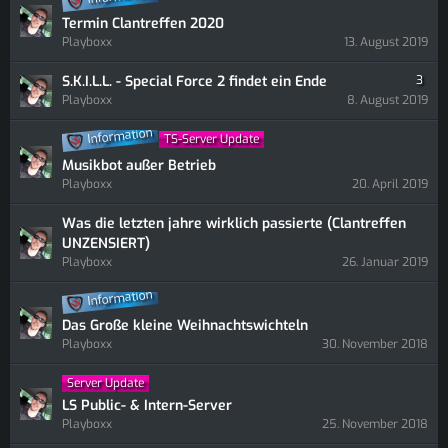
Termin Clantreffen 2020
Playboxx
13. August 2019
S.K.I.L.L. - Special Force 2 findet ein Ende
3
Playboxx
8. August 2019
Information
TS-Server Update
Musikbot außer Betrieb
Playboxx
20. April 2019
Was die letzten jahre wirklich passierte (Clantreffen
UNZENSIERT)
Playboxx
26. Januar 2019
Information
Das Große kleine Weihnachtswichteln
Playboxx
30. November 2018
Server Update
LS Public- & Intern-Server
Playboxx
25. November 2018