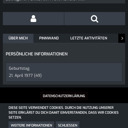
ÜBER MICH
PINNWAND
LETZTE AKTIVITÄTEN
REAK
PERSÖNLICHE INFORMATIONEN
Geburtstag
21. April 1977 (49)
DATENSCHUTZERKLÄRUNG
DIESE SEITE VERWENDET COOKIES. DURCH DIE NUTZUNG UNSERER
SEITE ERKLÄRST DU DICH DAMIT EINVERSTANDEN, DASS WIR COOKIES
SOCIALBOX, ENTWICKELT VON WEBEXPANDED
SETZEN.
COMMUNITY-SOFTWARE:
WOLTLAB SUITE™
COMMUNITY-DESIGN:
COMMUNITY
VON
SK-DESIGNZ.DE
WEITERE INFORMATIONEN
SCHLIESSEN