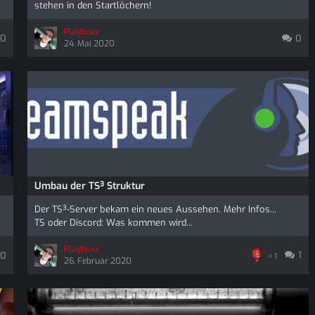
stehen in den Startlöchern!
Playboxx
0
0
24. Mai 2020
Umbau der TS³ Struktur
Der TS³-Server bekam ein neues Aussehen. Mehr Infos...
TS oder Discord: Was kommen wird...
Playboxx
1
0
1
26. Februar 2020