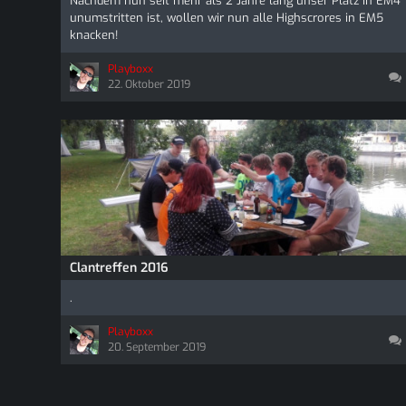
Nachdem nun seit mehr als 2 Jahre lang unser Platz in EM4
unumstritten ist, wollen wir nun alle Highscrores in EM5
knacken!
Playboxx
22. Oktober 2019
Clantreffen 2016
.
Playboxx
20. September 2019