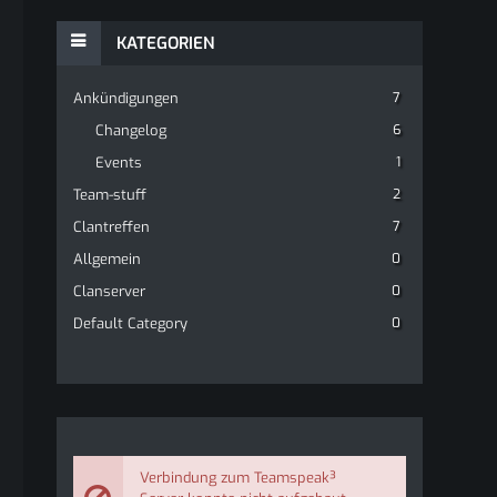
KATEGORIEN
Ankündigungen
7
Changelog
6
Events
1
Team-stuff
2
Clantreffen
7
Allgemein
0
Clanserver
0
Default Category
0
Verbindung zum Teamspeak³