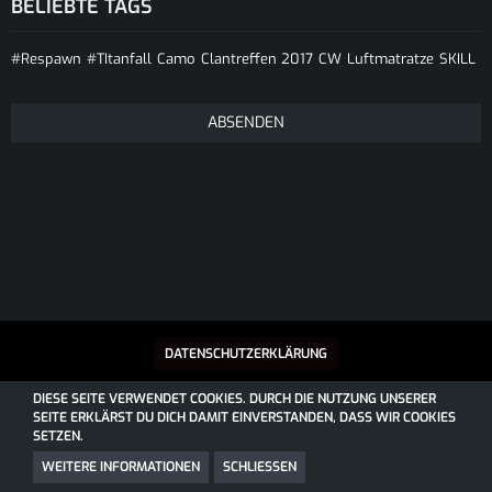
BELIEBTE TAGS
#Respawn
#TItanfall
Camo
Clantreffen 2017
CW
Luftmatratze
SKILL
DATENSCHUTZERKLÄRUNG
DIESE SEITE VERWENDET COOKIES. DURCH DIE NUTZUNG UNSERER
SEITE ERKLÄRST DU DICH DAMIT EINVERSTANDEN, DASS WIR COOKIES
SOCIALBOX, ENTWICKELT VON WEBEXPANDED
SETZEN.
COMMUNITY-SOFTWARE:
WOLTLAB SUITE™
COMMUNITY-DESIGN:
COMMUNITY
VON
SK-DESIGNZ.DE
WEITERE INFORMATIONEN
SCHLIESSEN