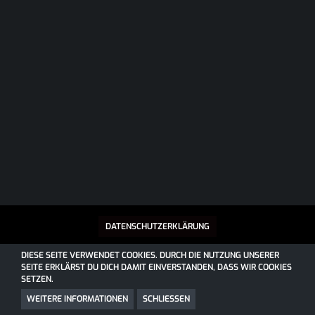
DATENSCHUTZERKLÄRUNG
DIESE SEITE VERWENDET COOKIES. DURCH DIE NUTZUNG UNSERER
SEITE ERKLÄRST DU DICH DAMIT EINVERSTANDEN, DASS WIR COOKIES
SOCIALBOX, ENTWICKELT VON WEBEXPANDED
SETZEN.
COMMUNITY-SOFTWARE:
WOLTLAB SUITE™
COMMUNITY-DESIGN:
COMMUNITY
VON
SK-DESIGNZ.DE
WEITERE INFORMATIONEN
SCHLIESSEN