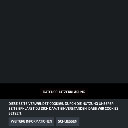
DATENSCHUTZERKLÄRUNG
DIESE SEITE VERWENDET COOKIES. DURCH DIE NUTZUNG UNSERER
SEITE ERKLÄRST DU DICH DAMIT EINVERSTANDEN, DASS WIR COOKIES
SOCIALBOX, ENTWICKELT VON WEBEXPANDED
SETZEN.
COMMUNITY-SOFTWARE:
WOLTLAB SUITE™
COMMUNITY-DESIGN:
COMMUNITY
VON
SK-DESIGNZ.DE
WEITERE INFORMATIONEN
SCHLIESSEN