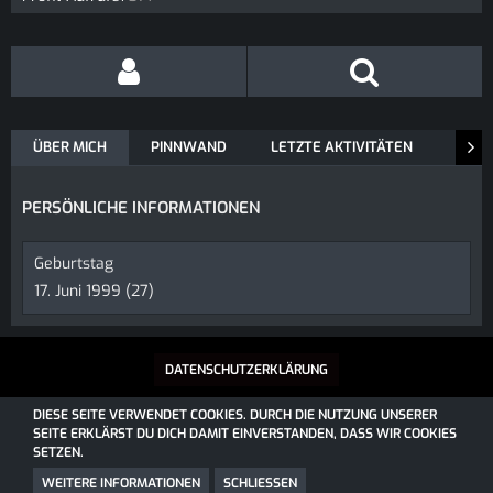
ÜBER MICH
PINNWAND
LETZTE AKTIVITÄTEN
REAK
PERSÖNLICHE INFORMATIONEN
Geburtstag
17. Juni 1999 (27)
DATENSCHUTZERKLÄRUNG
DIESE SEITE VERWENDET COOKIES. DURCH DIE NUTZUNG UNSERER
SEITE ERKLÄRST DU DICH DAMIT EINVERSTANDEN, DASS WIR COOKIES
SOCIALBOX, ENTWICKELT VON WEBEXPANDED
SETZEN.
COMMUNITY-SOFTWARE:
WOLTLAB SUITE™
COMMUNITY-DESIGN:
COMMUNITY
VON
SK-DESIGNZ.DE
WEITERE INFORMATIONEN
SCHLIESSEN