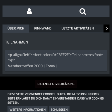
ÜBER MICH
PINNWAND
LETZTE AKTIVITÄTEN
REAK
TEILNAHMEN
<p align="left"><font color="#C8FE2E">Teilnahmen</font>
</p>
Membertreffen 2009 |
Fotos
|
DATENSCHUTZERKLÄRUNG
DIESE SEITE VERWENDET COOKIES. DURCH DIE NUTZUNG UNSERER
SEITE ERKLÄRST DU DICH DAMIT EINVERSTANDEN, DASS WIR COOKIES
SOCIALBOX, ENTWICKELT VON WEBEXPANDED
SETZEN.
COMMUNITY-SOFTWARE:
WOLTLAB SUITE™
COMMUNITY-DESIGN:
COMMUNITY
VON
SK-DESIGNZ.DE
WEITERE INFORMATIONEN
SCHLIESSEN