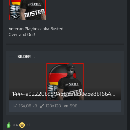
Veteran Playboxx aka Busted
Over and Out!
BILDER
1444-e92220bd894585b1a3de5e8b1664e44a8b5e4033.gif
154,08 kB
128×128
598
4
1