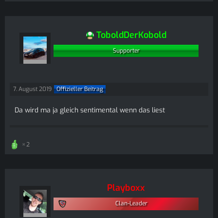
ToboldDerKobold
Supporter
7. August 2019
Offizieller Beitrag
Da wird ma ja gleich sentimental wenn das liest
2
Playboxx
Clan-Leader