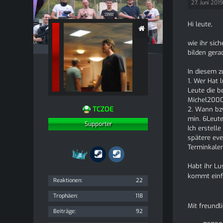
27. Juni 201
Hi leute,
wie ihr sic
bilden gera
In diesem z
1. Wer Hat
Leute die b
Michel2000
TCZOE
2. Wann bzw
min. 6Leute
Supporter
Ich erstell
spätere eve
Terminkale
Habt ihr Lu
kommt einf
Reaktionen
22
Trophäen
118
Mit freund
Beiträge
92