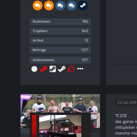
Reaktionen
180
Trophäen
543
Artikel
13
Beiträge
1.127
Achievements
577
23. Juli 2019
TCZOE ,
das ganze i
mitspielen 
manche müss