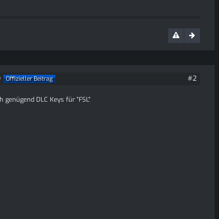
#2
Offizieller Beitrag
9
h genügend DLC Keys für "FSL"