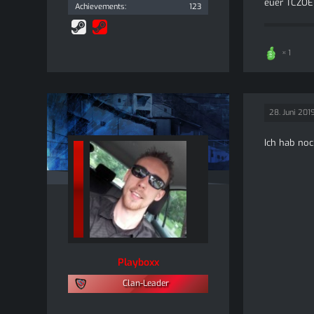
euer TCZOE
Achievements
123
1
28. Juni 201
Ich hab noc
Playboxx
Clan-Leader