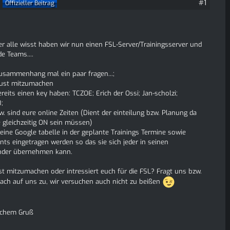
#1
Offizieller Beitrag
9
her alle wisst haben wir nun einen FSL-Server/Trainingsserver und
de Teams....
usammenhang mal ein paar fragen...;
 lust mitzumachen
ereits einen key haben: TCZOE; Erich der Ossi; Jan-scholzi;
;
. sind eure online Zeiten (Dient der einteilung bzw. Planung da
 gleichzeitig ON sein müssen)
e eine Google tabelle in der geplante Trainings Termine sowie
nts eingetragen werden so das sie sich jeder in seinen
nder übernehmen kann.
st mitzumachen oder intressiert euch für die FSL? Fragt uns bzw.
ach auf uns zu, wir versuchen auch nicht zu beißen
lichem Gruß