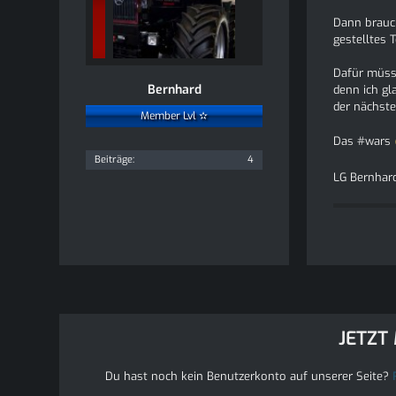
Dann brauc
gestelltes 
Dafür müss
Bernhard
denn ich gl
der nächste
Member Lvl ✫
Das #wars
Beiträge
4
LG Bernhard
JETZT
Du hast noch kein Benutzerkonto auf unserer Seite?