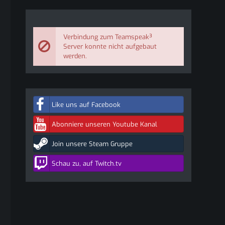
Verbindung zum Teamspeak³
Server konnte nicht aufgebaut
werden.
Like uns auf Facebook
Abonniere unseren Youtube Kanal
Join unsere Steam Gruppe
Schau zu, auf Twitch.tv