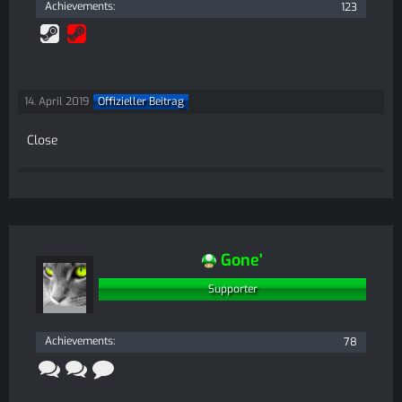
Achievements
123
14. April 2019
Offizieller Beitrag
Close
Gone'
Supporter
Achievements
78