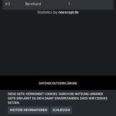
#3
Bernhard
1
Statistics by
noexcept.de
DATENSCHUTZERKLÄRUNG
DIESE SEITE VERWENDET COOKIES. DURCH DIE NUTZUNG UNSERER
SEITE ERKLÄRST DU DICH DAMIT EINVERSTANDEN, DASS WIR COOKIES
SOCIALBOX, ENTWICKELT VON WEBEXPANDED
SETZEN.
COMMUNITY-SOFTWARE:
WOLTLAB SUITE™
COMMUNITY-DESIGN:
COMMUNITY
VON
SK-DESIGNZ.DE
WEITERE INFORMATIONEN
SCHLIESSEN